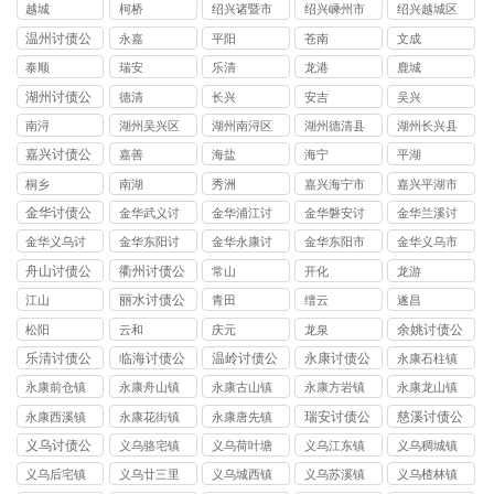
司
越城
柯桥
绍兴诸暨市
绍兴嵊州市
绍兴越城区
讨债公司
讨债公司
讨债公司
温州讨债公
永嘉
平阳
苍南
文成
司
泰顺
瑞安
乐清
龙港
鹿城
湖州讨债公
德清
长兴
安吉
吴兴
司
南浔
湖州吴兴区
湖州南浔区
湖州德清县
湖州长兴县
讨债公司
讨债公司
讨债公司
讨债公司
嘉兴讨债公
嘉善
海盐
海宁
平湖
司
桐乡
南湖
秀洲
嘉兴海宁市
嘉兴平湖市
讨债公司
讨债公司
金华讨债公
金华武义讨
金华浦江讨
金华磐安讨
金华兰溪讨
司
债公司
债公司
债公司
债公司
金华义乌讨
金华东阳讨
金华永康讨
金华东阳市
金华义乌市
债公司
债公司
债公司
讨债公司
讨债公司
舟山讨债公
衢州讨债公
常山
开化
龙游
司
司
丽水讨债公
江山
青田
缙云
遂昌
司
余姚讨债公
松阳
云和
庆元
龙泉
司
乐清讨债公
临海讨债公
温岭讨债公
永康讨债公
永康石柱镇
司
司
司
司
讨债公司
永康前仓镇
永康舟山镇
永康古山镇
永康方岩镇
永康龙山镇
讨债公司
讨债公司
讨债公司
讨债公司
讨债公司
瑞安讨债公
慈溪讨债公
永康西溪镇
永康花街镇
永康唐先镇
司
司
讨债公司
讨债公司
讨债公司
义乌讨债公
义乌骆宅镇
义乌荷叶塘
义乌江东镇
义乌稠城镇
司
讨债公司
镇讨债公司
讨债公司
讨债公司
义乌后宅镇
义乌廿三里
义乌城西镇
义乌苏溪镇
义乌楂林镇