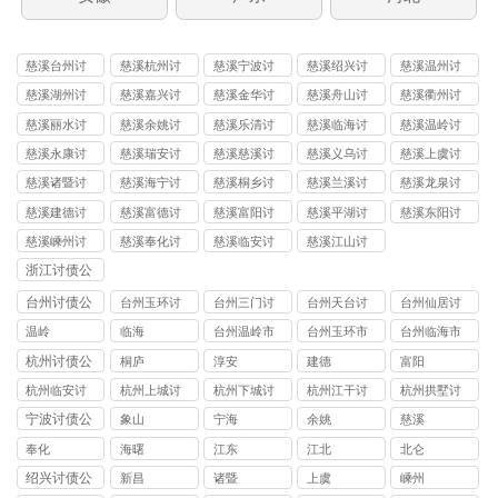
慈溪台州讨
慈溪杭州讨
慈溪宁波讨
慈溪绍兴讨
慈溪温州讨
债
债
债
债
债
慈溪湖州讨
慈溪嘉兴讨
慈溪金华讨
慈溪舟山讨
慈溪衢州讨
债
债
债
债
债
慈溪丽水讨
慈溪余姚讨
慈溪乐清讨
慈溪临海讨
慈溪温岭讨
债
债
债
债
债
慈溪永康讨
慈溪瑞安讨
慈溪慈溪讨
慈溪义乌讨
慈溪上虞讨
债
债
债
债
债
慈溪诸暨讨
慈溪海宁讨
慈溪桐乡讨
慈溪兰溪讨
慈溪龙泉讨
债
债
债
债
债
慈溪建德讨
慈溪富德讨
慈溪富阳讨
慈溪平湖讨
慈溪东阳讨
债
债
债
债
债
慈溪嵊州讨
慈溪奉化讨
慈溪临安讨
慈溪江山讨
债
债
债
债
浙江讨债公
司
台州讨债公
台州玉环讨
台州三门讨
台州天台讨
台州仙居讨
司
债公司
债公司
债公司
债公司
温岭
临海
台州温岭市
台州玉环市
台州临海市
讨债公司
讨债公司
讨债公司
杭州讨债公
桐庐
淳安
建德
富阳
司
杭州临安讨
杭州上城讨
杭州下城讨
杭州江干讨
杭州拱墅讨
债公司
债公司
债公司
债公司
债公司
宁波讨债公
象山
宁海
余姚
慈溪
司
奉化
海曙
江东
江北
北仑
绍兴讨债公
新昌
诸暨
上虞
嵊州