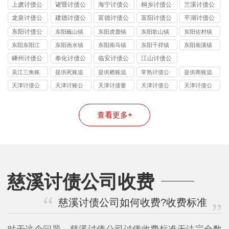
讨债公司
镇讨债公司
讨债公司
讨债公司
讨债公司
上虞讨债公
诸暨讨债公
海宁讨债公
桐乡讨债公
兰溪讨债公
司
司
司
司
司
龙泉讨债公
建德讨债公
富德讨债公
富阳讨债公
平湖讨债公
司
司
司
司
司
东阳讨债公
东阳巍山镇
东阳虎鹿镇
东阳歌山镇
东阳佐村镇
司
讨债公司
讨债公司
讨债公司
讨债公司
东阳东阳江
东阳画水镇
东阳南马镇
东阳千祥镇
东阳南溪镇
镇讨债公司
讨债公司
讨债公司
讨债公司
讨债公司
嵊州讨债公
奉化讨债公
临安讨债公
江山讨债公
司
司
司
司
吴江三角账
提供死账追
提供赖账追
常熟讨债公
提供商账追
追收
收
收
司
收
天津讨债公
天津讨账公
天津讨债要
天津讨债公
天津讨债公
司
司
账公司
司
司
查看更多+
慈溪讨债公司收费
慈溪讨债公司如何收费?收费标准