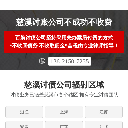
慈溪讨账公司不成功不收费
百航讨债公司坚持采用先办案后付费的方式
“不收回债务 不收取佣金”全程由专业律师指导！
136-2150-7235
慈溪讨债公司辐射区域
讨债业务已涵盖慈溪市各个辖区 拥有专业讨债团队
浙江
上海
江苏
安徽
广东
河北